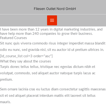
Courses
Zum
Aliquet adipiscing in dignissim scelerisque fermentum nibh
Fliesen Outlet Nord GmbH
Inhalt
condimentum ligula eget nunc blandit interdum eros, massa ante
springen
ipsum senectus quis in.
I have been more than 12 years in digital marketing industries, and
have help more than 240 companies to grow their business.
Featured Courses
Sit nunc quis viverra commodo risus integer imperdiet massa blandit
odio eu nunc, sed gravida nisl, sit eu auctor id ut pretium ultrices in.
[ld_course_list col=3 order="asc"]
What they say about the courses
Turpis donec tellus tellus, tristique nec egestas dictum nibh et
volutpat, commodo, sed aliquet auctor natoque turpis lacus ac
pretium.
Sem ornare lacinia cras eu luctus diam consectetur sagittis maecenas
sit et sed aliquet placerat interdum mattis elit laoreet sit tellus
mauris.